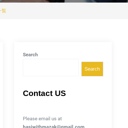
一覧
Search
Search
Contact US
Please email us at
hasiwithmazak@gmail.com
.