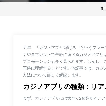
近年、「カジノアプリ 稼げる」というフレ
ンやタブレットで手軽に遊べるカジノアプリ
プロモーションも多く見られます。しかし、
正確に理解することです。本記事では、カジ
方法について詳しく解説します。
カジノアプリの種類：リア
まず、カジノアプリには大きく2種類あるこ