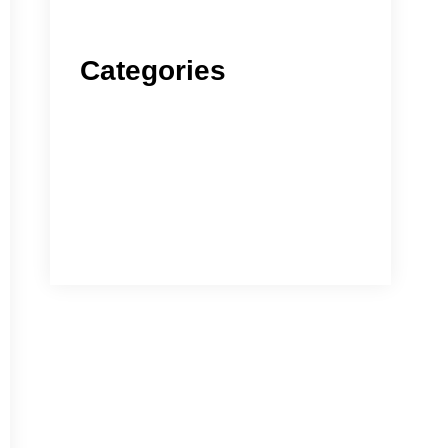
Categories