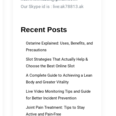
Our Skype id is : live:ak78813.ak
Recent Posts
Ostarine Explained: Uses, Benefits, and
Precautions
Slot Strategies That Actually Help &
Choose the Best Online Slot
A Complete Guide to Achieving a Lean
Body and Greater Vitality
Live Video Monitoring Tips and Guide
for Better Incident Prevention
Joint Pain Treatment: Tips to Stay
Active and Pain-Free