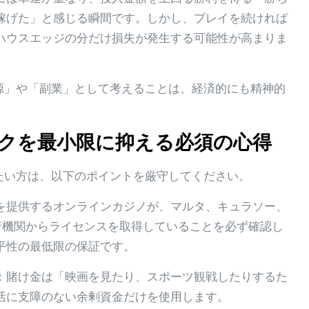
稼げた」と感じる瞬間です。しかし、プレイを続ければ
ハウスエッジの分だけ損失が発生する可能性が高まりま
源」や「副業」として考えることは、経済的にも精神的
クを最小限に抑える必須の心得
たい方は、以下のポイントを厳守してください。
を提供するオンラインカジノが、マルタ、キュラソー、
府機関からライセンスを取得していることを必ず確認し
平性の最低限の保証です。
：賭け金は「映画を見たり、スポーツ観戦したりするた
活に支障のない余剰資金だけを使用します。