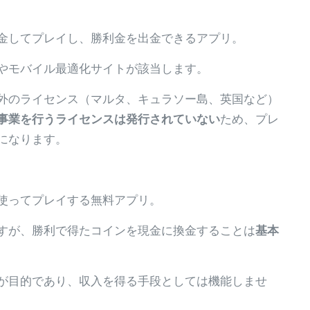
金してプレイし、勝利金を出金できるアプリ。
やモバイル最適化サイトが該当します。
外のライセンス（マルタ、キュラソー島、英国など）
事業を行うライセンスは発行されていない
ため、プレ
になります。
使ってプレイする無料アプリ。
すが、勝利で得たコインを現金に換金することは
基本
が目的であり、収入を得る手段としては機能しませ