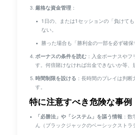
厳格な資金管理
：
1日の、または1セッションの「負けて
ない。
勝った場合も「勝利金の一部を必ず確保
ボーナスの条件を読む
：入金ボーナスやフ
す。何倍賭けなければ出金できないか等、
時間制限を設ける
：長時間のプレイは判断
す。
特に注意すべき危険な事例
「必勝法」や「システム」を謳う情報
：数
ん（ブラックジャックのベーシックストラ