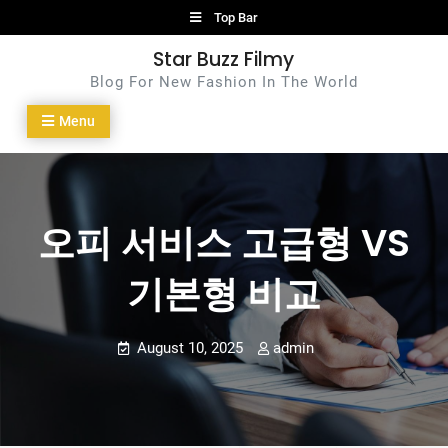
Skip
Top Bar
to
Star Buzz Filmy
content
Blog For New Fashion In The World
Menu
오피 서비스 고급형 VS
기본형 비교
August 10, 2025
admin