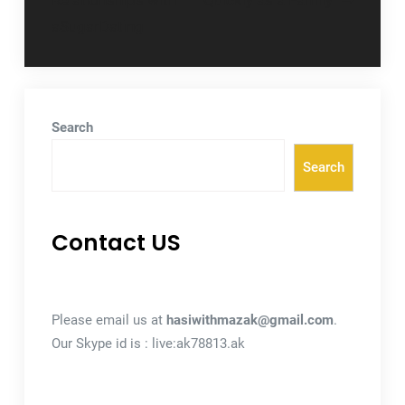
Relationships with
Quickly as a Family
aSugarDating
Search
Search
Contact US
Please email us at
hasiwithmazak@gmail.com
.
Our Skype id is : live:ak78813.ak