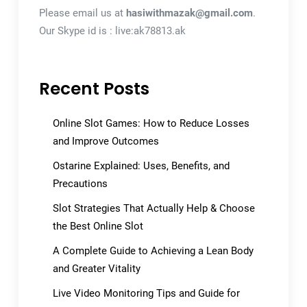
Please email us at
hasiwithmazak@gmail.com
.
Our Skype id is : live:ak78813.ak
Recent Posts
Online Slot Games: How to Reduce Losses
and Improve Outcomes
Ostarine Explained: Uses, Benefits, and
Precautions
Slot Strategies That Actually Help & Choose
the Best Online Slot
A Complete Guide to Achieving a Lean Body
and Greater Vitality
Live Video Monitoring Tips and Guide for