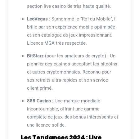
section live casino de très haute qualité.
LeoVegas
: Surnommé le “Roi du Mobile”, il
brille par son expérience mobile optimisée
et son catalogue de jeux impressionnant.
Licence MGA très respectée.
BitStarz
(pour les amateurs de crypto) : Un
pionnier des casinos acceptant les bitcoins
et autres cryptomonnaies. Reconnu pour
ses retraits ultra-rapides et son service
client primé.
888 Casino
: Une marque mondiale
incontournable, offrant une gamme
complète de jeux, des bonus intéressants et
une licence solide.
Les Tendances 2024 : Live