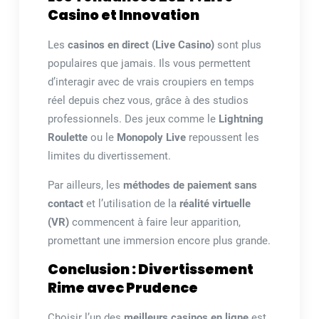
Casino et Innovation
Les
casinos en direct (Live Casino)
sont plus
populaires que jamais. Ils vous permettent
d’interagir avec de vrais croupiers en temps
réel depuis chez vous, grâce à des studios
professionnels. Des jeux comme le
Lightning
Roulette
ou le
Monopoly Live
repoussent les
limites du divertissement.
Par ailleurs, les
méthodes de paiement sans
contact
et l’utilisation de la
réalité virtuelle
(VR)
commencent à faire leur apparition,
promettant une immersion encore plus grande.
Conclusion : Divertissement
Rime avec Prudence
Choisir l’un des
meilleurs casinos en ligne
est