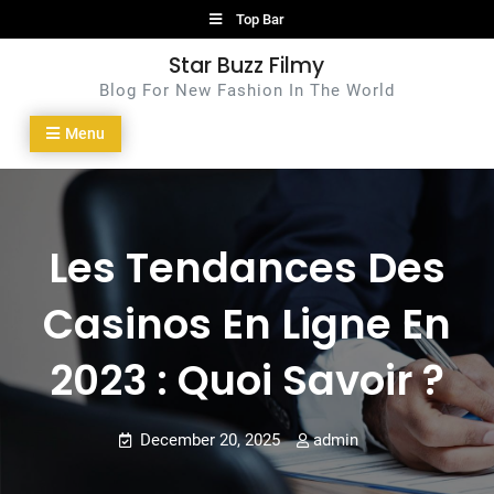
Skip
Top Bar
to
Star Buzz Filmy
content
Blog For New Fashion In The World
Menu
Les Tendances Des
Casinos En Ligne En
2023 : Quoi Savoir ?
December 20, 2025
admin