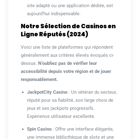
site adapté ou une application dédiée, est
aujourd’hui indispensable.
Notre Sélection de Casinos en
Ligne Réputés (2024)
Voici une liste de plateformes qui répondent
généralement aux critères élevés évoqués ci-
dessus.
N’oubliez pas de vérifier leur
accessibilité depuis votre région et de jouer
responsablement.
JackpotCity Casino
: Un vétéran du secteur,
réputé pour sa fiabilité, son large choix de
jeux et ses jackpots progressifs.
Expérience utilisateur excellente.
Spin Casino
: Offre une interface élégante,
une immense bibliothèque de slots et une