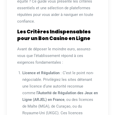
équité ? Ce guide vous présente les critères
essentiels et une sélection de plateformes
réputées pour vous aider à naviguer en toute
confiance.
Les Critères Indispensables
pour un Bon Casino en Ligne
Avant de déposer le moindre euro, assurez-
vous que l’établissement répond à ces
exigences fondamentales :
Licence et Régulation
: C’est le point non-
négociable. Privilégiez les sites détenant
une licence d’une autorité reconnue
comme
l’Autorité de Régulation des Jeux en
Ligne (ARJEL) en France
, ou des licences
de Malte (MGA), de Curaçao, ou du
Royaume-Uni (UKGC). Ces licences