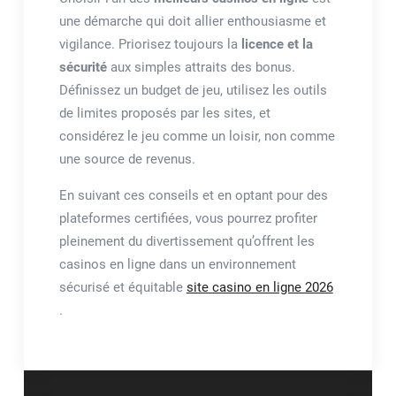
une démarche qui doit allier enthousiasme et
vigilance. Priorisez toujours la
licence et la
sécurité
aux simples attraits des bonus.
Définissez un budget de jeu, utilisez les outils
de limites proposés par les sites, et
considérez le jeu comme un loisir, non comme
une source de revenus.
En suivant ces conseils et en optant pour des
plateformes certifiées, vous pourrez profiter
pleinement du divertissement qu’offrent les
casinos en ligne dans un environnement
sécurisé et équitable
site casino en ligne 2026
.